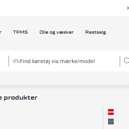
r
TPMS
Olie og væsker
Restsalg
Find køretøj via mærke/model
e produkter
Layout
Norma
Komp