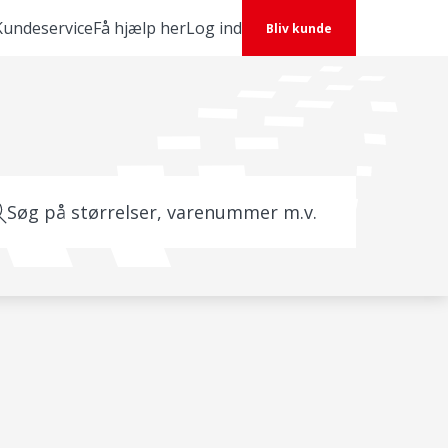
Kundeservice
Få hjælp her
Log ind
Bliv kunde
Søg på størrelser, varenummer m.v.
l
akt