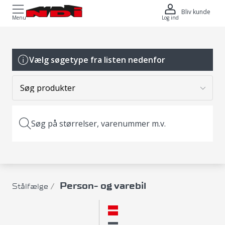
Bliv kunde
Menu
Log ind
Vælg søgetype fra listen nedenfor
Søg på størrelser, varenummer m.v.
Person- og varebil
Stålfælge
Layout
Normal
Kompakt