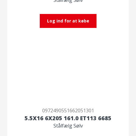
Log ind for at købe
0972490551662051301
5.5X16 6X205 161.0 ET113 6685
Stålfælg Sølv