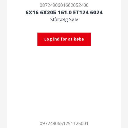
0872490601662052400
6X16 6X205 161.0 ET124 6024
Stålfælg Sølv
Log ind for at købe
0972490651751125001