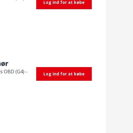
Log ind for at købe
hør
s OBD (G4) -
Log ind for at købe