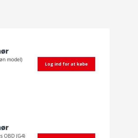
l
akt
hør
røn model)
Log ind for at købe
hør
s OBD (G4)