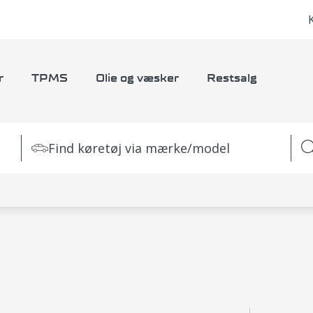
r
TPMS
Olie og væsker
Restsalg
Find køretøj via mærke/model