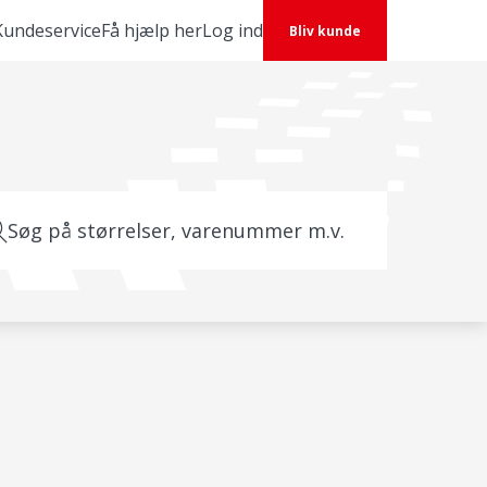
Kundeservice
Få hjælp her
Log ind
Bliv kunde
Søg på størrelser, varenummer m.v.