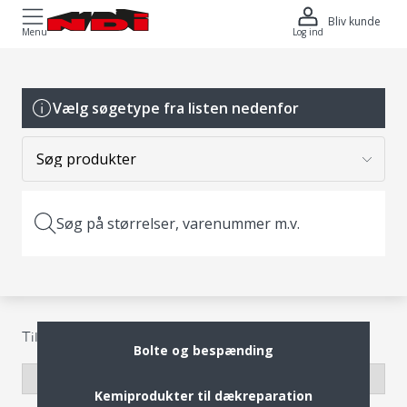
Bliv kunde
Menu
Log ind
Vælg søgetype fra listen nedenfor
Søg på størrelser, varenummer m.v.
Person- og varebil
Tilbehør
Bolte og bespænding
Kemiprodukter til dækreparation